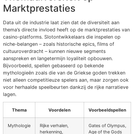
Marktprestaties
Data uit de industrie laat zien dat de diversiteit aan
thema’s directe invloed heeft op de marktprestaties van
casino-platforms. Slotontwikkelaars die inspelen op
niche-belangen – zoals historische epics, films of
cultuuroverdracht – kunnen nieuwe segments
aanspreken en langetermijn loyaliteit opbouwen.
Bijvoorbeeld, spellen gebaseerd op bekende
mythologieën zoals die van de Griekse goden trekken
niet alleen competitieuze spelers aan, maar zorgen ook
voor herhaalde speelbeurten dankzij de rijke narratieve
lagen.
Thema
Voordelen
Voorbeeldspellen
Mythologie
Rijke verhalen,
Gates of Olympus,
herkenning,
Age of the Gods