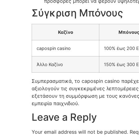
προσφορές μπορεί να φέρουν υψηλότερο
Σύγκριση Μπόνους
Καζίνο
Μπόνους
capospin casino
100% έως 200 
Άλλο Καζίνο
150% έως 300 
Συμπερασματικά, το capospin casino παρέχει
αξιολογούν τις συγκεκριμένες λεπτομέρειε
εξετάσουν τη συμμόρφωση με τους κανόνες 
εμπειρία παιχνιδιού.
Leave a Reply
Your email address will not be published.
Req