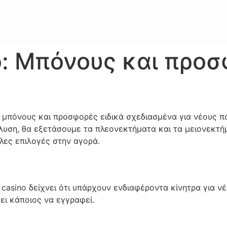
o: Μπόνους και προσ
 μπόνους και προσφορές ειδικά σχεδιασμένα για νέους π
άλυση, θα εξετάσουμε τα πλεονεκτήματα και τα μειονεκ
λες επιλογές στην αγορά.
asino δείχνει ότι υπάρχουν ενδιαφέροντα κίνητρα για νέ
ει κάποιος να εγγραφεί.