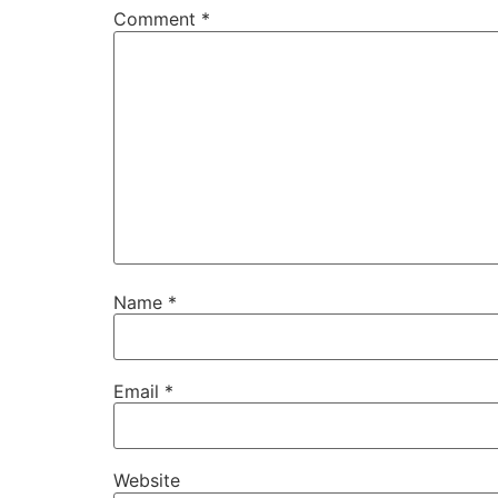
Comment
*
Name
*
Email
*
Website