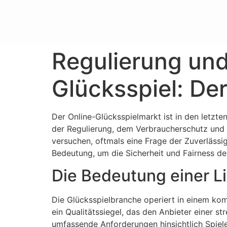
Regulierung und
Glücksspiel: De
Der Online-Glücksspielmarkt ist in den letzt
der Regulierung, dem Verbraucherschutz und d
versuchen, oftmals eine Frage der Zuverlässi
Bedeutung, um die Sicherheit und Fairness de
Die Bedeutung einer L
Die Glücksspielbranche operiert in einem komp
ein Qualitätssiegel, das den Anbieter einer s
umfassende Anforderungen hinsichtlich Spiele