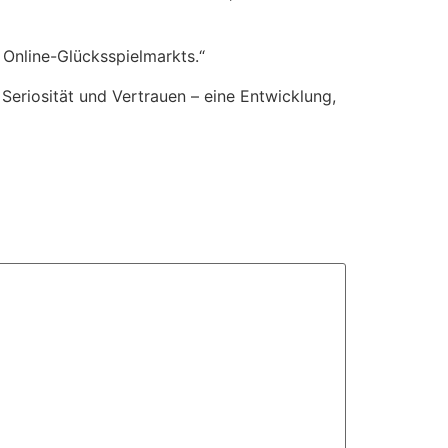
 Online-Glücksspielmarkts.“
 Seriosität und Vertrauen – eine Entwicklung,