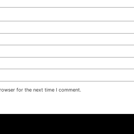
rowser for the next time I comment.