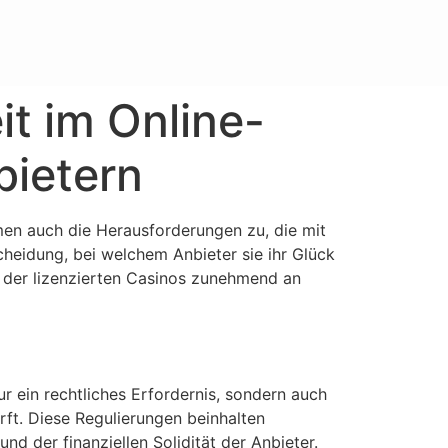
t im Online-
bietern
men auch die Herausforderungen zu, die mit
cheidung, bei welchem Anbieter sie ihr Glück
k der
lizenzierten Casinos
zunehmend an
ur ein rechtliches Erfordernis, sondern auch
rft. Diese Regulierungen beinhalten
d der finanziellen Solidität der Anbieter.