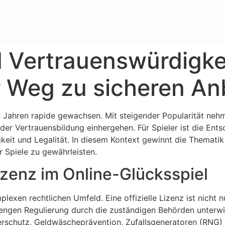
 Vertrauenswürdigkei
r Weg zu sicheren An
en Jahren rapide gewachsen. Mit steigender Popularität neh
er Vertrauensbildung einhergehen. Für Spieler ist die Ents
gkeit und Legalität. In diesem Kontext gewinnt die Themati
r Spiele zu gewährleisten.
izenz im Online-Glücksspiel
lexen rechtlichen Umfeld. Eine offizielle Lizenz ist nicht n
trengen Regulierung durch die zuständigen Behörden unterwi
rschutz, Geldwäscheprävention, Zufallsgeneratoren (RNG) un