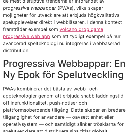
de mest disruptiva trenderna är införandet av
progressiva webbappar
(PWAs), vilka skapar
möjligheter för utvecklare att erbjuda högkvalitativa
spelupplevelser direkt i webbläsaren. I denna kontext
framträder exempel som
volcano drop game
progressive web app
som ett tydligt exempel på hur
avancerad spelteknologi nu integreras i webbaserad
distribution.
Progressiva Webbappar: En
Ny Epok för Spelutveckling
PWAs kombinerar det bästa av webb- och
appteknologier genom att erbjuda snabb laddningstid,
offlinefunktionalitet, push-notiser och
plattformsoberoende tillgång. Detta skapar en bredare
tillgänglighet för användare — oavsett enhet eller
operativsystem — och samtidigt sänker trösklarna för
spelutvecklare att distribuera sina titlar globalt.