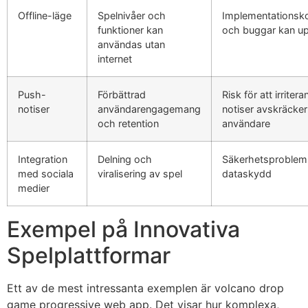
Offline-läge
Spelnivåer och
Implementationsko
funktioner kan
och buggar kan u
användas utan
internet
Push-
Förbättrad
Risk för att irriter
notiser
användarengagemang
notiser avskräcker
och retention
användare
Integration
Delning och
Säkerhetsproblem
med sociala
viralisering av spel
dataskydd
medier
Exempel på Innovativa
Spelplattformar
Ett av de mest intressanta exemplen är volcano drop
game progressive web app. Det visar hur komplexa,