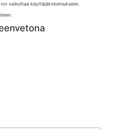
ä voi vaikuttaa käyttäjäkokemukseen.
uteen.
teenvetona