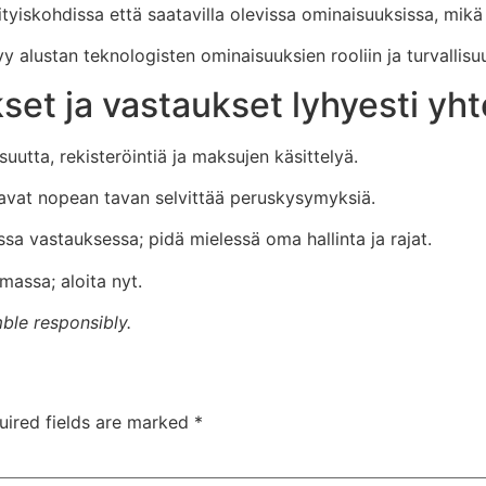
ityiskohdissa että saatavilla olevissa ominaisuuksissa, mik
yy alustan teknologisten ominaisuuksien rooliin ja turvallisu
set ja vastaukset lyhyesti yh
utta, rekisteröintiä ja maksujen käsittelyä.
avat nopean tavan selvittää peruskysymyksiä.
sa vastauksessa; pidä mielessä oma hallinta ja rajat.
massa; aloita nyt.
ble responsibly.
uired fields are marked
*