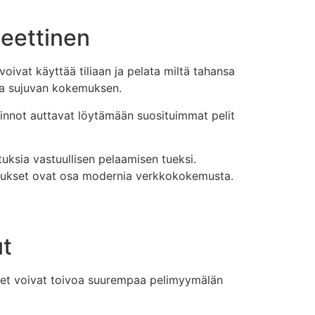
teettinen
oivat käyttää tiliaan ja pelata miltä tahansa
ntaa sujuvan kokemuksen.
innot auttavat löytämään suosituimmat pelit
tuksia vastuullisen pelaamisen tueksi.
mistukset ovat osa modernia verkkokokemusta.
ut
toiset voivat toivoa suurempaa pelimyymälän