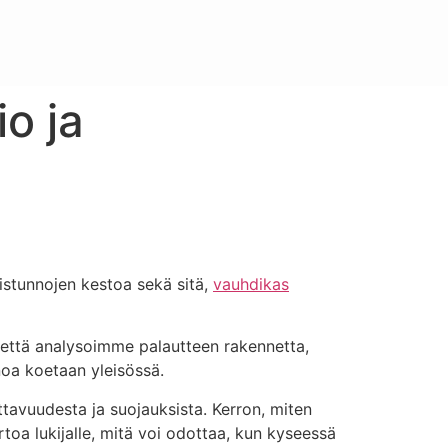
o ja
 istunnojen kestoa sekä sitä,
vauhdikas
 että analysoimme palautteen rakennetta,
inoa koetaan yleisössä.
avuudesta ja suojauksista. Kerron, miten
toa lukijalle, mitä voi odottaa, kun kyseessä