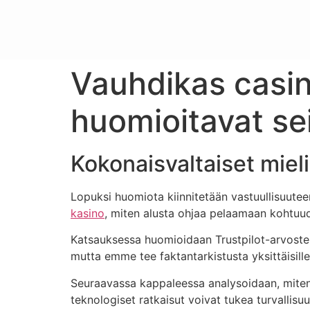
Vauhdikas casin
huomioitavat se
Kokonaisvaltaiset mieli
Lopuksi huomiota kiinnitetään vastuullisuuteen
kasino
, miten alusta ohjaa pelaamaan kohtuud
Katsauksessa huomioidaan Trustpilot-arvostel
mutta emme tee faktantarkistusta yksittäisille 
Seuraavassa kappaleessa analysoidaan, miten
teknologiset ratkaisut voivat tukea turvallis