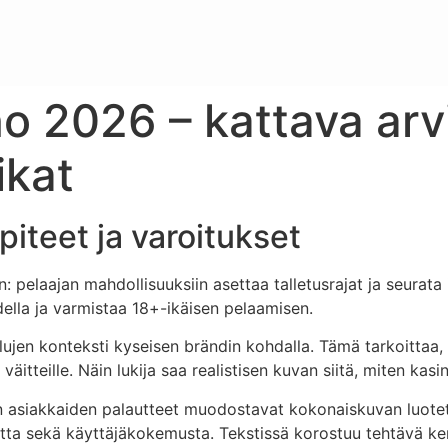
o 2026 – kattava arvi
ikat
piteet ja varoitukset
: pelaajan mahdollisuuksiin asettaa talletusrajat ja seurata
ella ja varmistaa 18+-ikäisen pelaamisen.
ujen konteksti kyseisen brändin kohdalla. Tämä tarkoittaa,
väitteille. Näin lukija saa realistisen kuvan siitä, miten kas
 asiakkaiden palautteet muodostavat kokonaiskuvan luotett
uutta sekä käyttäjäkokemusta. Tekstissä korostuu tehtävä ker