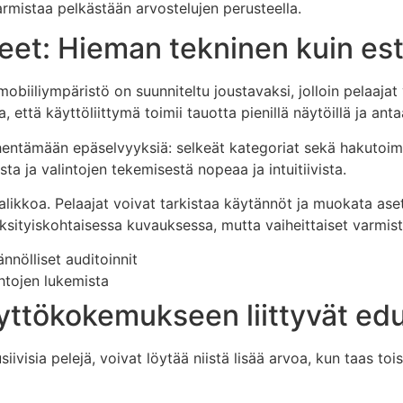
rmistaa pelkästään arvostelujen perusteella.
eet: Hieman tekninen kuin es
iiliympäristö on suunniteltu joustavaksi, jolloin pelaajat v
a, että käyttöliittymä toimii tauotta pienillä näytöillä ja a
ähentämään epäselvyyksiä: selkeät kategoriat sekä hakutoim
ta ja valintojen tekemisestä nopeaa ja intuitiivista.
valikkoa. Pelaajat voivat tarkistaa käytännöt ja muokata ase
e yksityiskohtaisessa kuvauksessa, mutta vaiheittaiset var
nnölliset auditoinnit
htojen lukemista
äyttökokemukseen liittyvät ed
usiivisia pelejä, voivat löytää niistä lisää arvoa, kun taas 