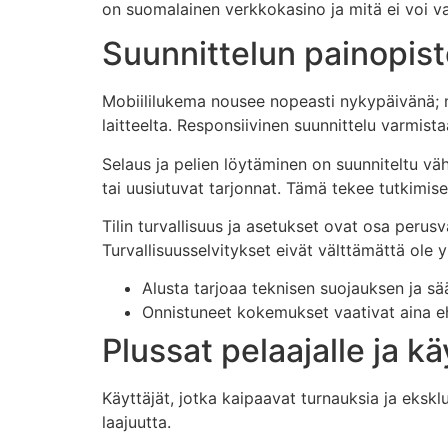
on suomalainen verkkokasino ja mitä ei voi va
Suunnittelun painopist
Mobiililukema nousee nopeasti nykypäivänä; mob
laitteelta. Responsiivinen suunnittelu varmista
Selaus ja pelien löytäminen on suunniteltu v
tai uusiutuvat tarjonnat. Tämä tekee tutkimises
Tilin turvallisuus ja asetukset ovat osa perus
Turvallisuusselvitykset eivät välttämättä ol
Alusta tarjoaa teknisen suojauksen ja sää
Onnistuneet kokemukset vaativat aina e
Plussat pelaajalle ja k
Käyttäjät, jotka kaipaavat turnauksia ja ekskl
laajuutta.