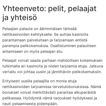
Yhteenveto: pelit, pelaajat
ja yhteisö
Pelaajien palaute on äärimmäisen tärkeää
nettikasinoiden kehitykselle. Se auttaa kasinoita
parantamaan palveluitaan ja tarjoamaan entistä
parempia pelikokemuksia. Osallistuminen palautteen
antamiseen on myös pelaajan etu.
Pelaajat voivat saada parhaan mahdollisen kokemuksen
tutkimalla eri kasinoita ja niiden tarjoamia etuja. Jatkuva
vertailu voi johtaa uusiin ja jännittäviin pelikokemuksiin.
Erityisesti uusilla pelaajilla on monia etuja
nettikasinoiden tarjoamissa tervetulobonuksissa. Nämä
bonukset voivat merkittävästi parantaa alkuperäistä
pelikassaa. Hyödynnä nämä tarjoukset hyödyksesi ja
nauti pelaamisesta pidempään.