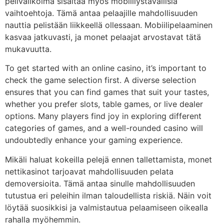
pelivalikoima sisältää myös mobiiliystävällisiä
vaihtoehtoja. Tämä antaa pelaajille mahdollisuuden
nauttia pelistään liikkeellä ollessaan. Mobiilipelaaminen
kasvaa jatkuvasti, ja monet pelaajat arvostavat tätä
mukavuutta.
To get started with an online casino, it’s important to
check the game selection first. A diverse selection
ensures that you can find games that suit your tastes,
whether you prefer slots, table games, or live dealer
options. Many players find joy in exploring different
categories of games, and a well-rounded casino will
undoubtedly enhance your gaming experience.
Mikäli haluat kokeilla pelejä ennen tallettamista, monet
nettikasinot tarjoavat mahdollisuuden pelata
demoversioita. Tämä antaa sinulle mahdollisuuden
tutustua eri peleihin ilman taloudellista riskiä. Näin voit
löytää suosikkisi ja valmistautua pelaamiseen oikealla
rahalla myöhemmin.