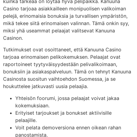
kuinka tärkeää on löytää hyvä pelipaikka. Kanuuna
Casino tarjoaa asiakkailleen monipuolisen valikoiman
pelejä, erinomaisia bonuksia ja turvallisen ympäristön,
mikä tekee siitä erinomaisen valinnan. Tämä onkin syy,
miksi yhä useammat pelaajat valitsevat Kanuuna
Casinon.
Tutkimukset ovat osoittaneet, että Kanuuna Casino
tarjoaa erinomaisen pelikokemuksen. Pelaajat ovat
raportoineet tyytyväisyydestään pelivalikoimaan,
bonuksiin ja asiakaspalveluun. Tämä on tehnyt Kanuuna
Casinosta suositun vaihtoehdon Suomessa, ja se
houkuttelee jatkuvasti uusia pelaajia.
Yhteisön foorumi, jossa pelaajat voivat jakaa
kokemuksiaan.
Erityiset tarjoukset ja bonukset aktiivisille
pelaajille.
Voit pelata demoversiona ennen oikean rahan
panostamista.