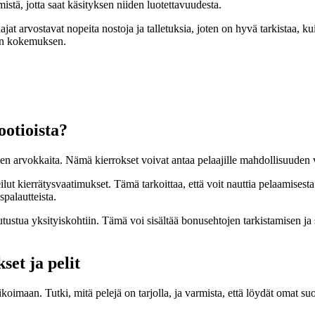
stä, jotta saat käsityksen niiden luotettavuudesta.
jat arvostavat nopeita nostoja ja talletuksia, joten on hyvä tarkistaa, 
sen kokemuksen.
ootioista?
yisen arvokkaita. Nämä kierrokset voivat antaa pelaajille mahdollisuuden 
ilut kierrätysvaatimukset. Tämä tarkoittaa, että voit nauttia pelaamisest
spalautteista.
tustua yksityiskohtiin. Tämä voi sisältää bonusehtojen tarkistamisen ja s
set ja pelit
ikoimaan. Tutki, mitä pelejä on tarjolla, ja varmista, että löydät omat 