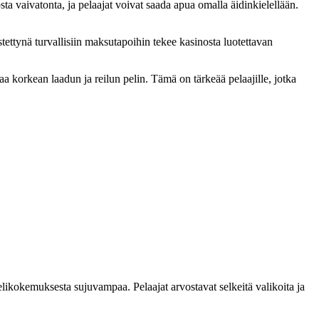
ta vaivatonta, ja pelaajat voivat saada apua omalla äidinkielellään.
ttynä turvallisiin maksutapoihin tekee kasinosta luotettavan
aa korkean laadun ja reilun pelin. Tämä on tärkeää pelaajille, jotka
elikokemuksesta sujuvampaa. Pelaajat arvostavat selkeitä valikoita ja